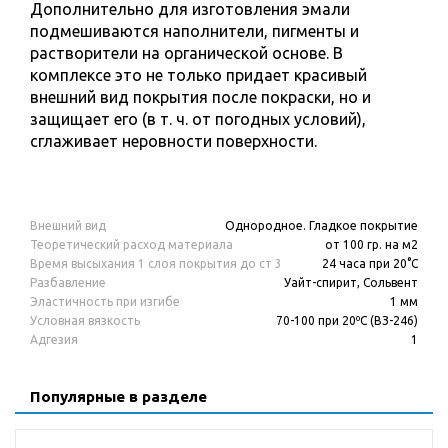
Дополнительно для изготовления эмали
подмешиваются наполнители, пигменты и
растворители на органической основе. В
комплексе это не только придает красивый
внешний вид покрытия после покраски, но и
защищает его (в т. ч. от погодных условий),
сглаживает неровности поверхности.
Внешний вид
Однородное. Гладкое покрытие
Теоретический расход материала
от 100 гр. на м2
Время высыхания 1 слоя покрытия до ст 3
24 часа при 20°С
Разбавление
Уайт-спирит, Сольвент
Эластичность при изгибе
1 мм
Условная вязкость
70-100 при 20ºС (ВЗ-246)
Адгезия
1
Популярные в разделе