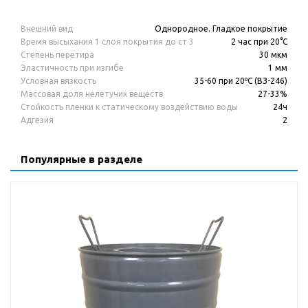
Внешний вид
Однородное. Гладкое покрытие
Время высыхания 1 слоя покрытия до ст 3
2 час при 20°С
Степень перетира
30 мкм
Эластичность при изгибе
1 мм
Условная вязкость
35-60 при 20ºС (ВЗ-246)
Массовая доля нелетучих веществ
27-33%
Стойкость пленки к статическому воздействию воды
24ч
Адгезия
2
Популярные в разделе