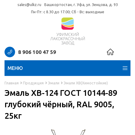
sales@ulkz.ru
Башкортостан, г. Уфа, ул. Зенцова, д. 93
Пн-Пт: с 8.30 до 17.00; Сб - Вс: выходные
8 906 100 47 59
МЕНЮ
Главная
Продукция
Эмали
Эмали ХВ(Химостойкие)
Эмаль ХВ-124 ГОСТ 10144-89
глубокий чёрный, RAL 9005,
25кг