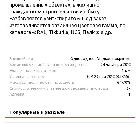
промышленных объектах, в жилищно-
гражданском строительстве и в быту.
Разбавляется уайт-спиритом. Под заказ
изготавливается различная цветовая гамма, по
каталогам: RAL, Tikkurila, NCS, ПалИж и др.
Внешний вид
Однородное. Гладкое покрытие
Время высыхания 1 слоя покрытия до ст 3
24 часа при 20°С
Эластичность при изгибе
1 мм
Условная вязкость
80-120 при 20ºС (ВЗ-246)
Массовая доля нелетучих веществ
64-70%
Стойкость пленки к статическому воздействию воды
2ч
Адгезия
1
Популярные в разделе