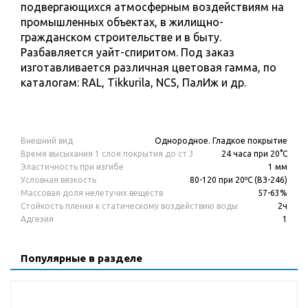
подвергающихся атмосферным воздействиям на
промышленных объектах, в жилищно-
гражданском строительстве и в быту.
Разбавляется уайт-спиритом. Под заказ
изготавливается различная цветовая гамма, по
каталогам: RAL, Tikkurila, NCS, ПалИж и др.
Внешний вид
Однородное. Гладкое покрытие
Время высыхания 1 слоя покрытия до ст 3
24 часа при 20°С
Эластичность при изгибе
1 мм
Условная вязкость
80-120 при 20ºС (ВЗ-246)
Массовая доля нелетучих веществ
57-63%
Стойкость пленки к статическому воздействию воды
2ч
Адгезия
1
Популярные в разделе