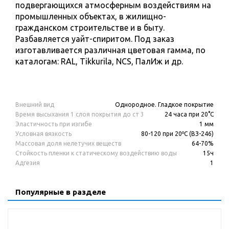
подвергающихся атмосферным воздействиям на
промышленных объектах, в жилищно-
гражданском строительстве и в быту.
Разбавляется уайт-спиритом. Под заказ
изготавливается различная цветовая гамма, по
каталогам: RAL, Tikkurila, NCS, ПалИж и др.
Внешний вид
Однородное. Гладкое покрытие
Время высыхания 1 слоя покрытия до ст 3
24 часа при 20°С
Эластичность при изгибе
1 мм
Условная вязкость
80-120 при 20ºС (ВЗ-246)
Массовая доля нелетучих веществ
64-70%
Стойкость пленки к статическому воздействию воды
15ч
Адгезия
1
Популярные в разделе