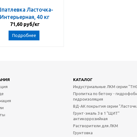
патлевка Ласточка-
Интерьерная, 40 кг
71,60 руб/кг
Подробнее
АНИЯ
КАТАЛОГ
кция
Индустриальные ЛКМ серии "TH
де
Пропитка по бетону - гидрофоб
гидроизоляция
мация
ВД-АК покрытия серии "Ласточк
ии
Грунт-эмаль 3 в 1 "ЩИТ"
кты
антикоррозийная
Растворители для ЛКМ
Грунтовка