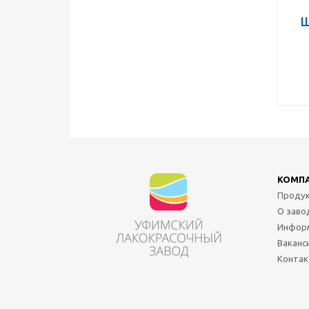
Ш
КОМП
Проду
О заво
Инфор
Ваканс
Конта